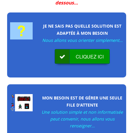
dessous…
JE NE SAIS PAS QUELLE SOLUTION EST
ADAPT
ÉE
À
MON BESOIN
Nous allons vous orienter simplement…
CLIQUEZ ICI
MON BESOIN EST DE G
É
RER UNE SEULE
FILE D'ATTENTE
Une solution simple et non informatisée
peut convenir, nous allons vous
renseigner…