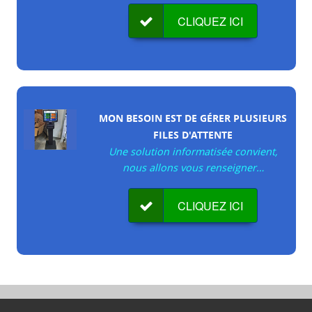
CLIQUEZ ICI
MON BESOIN EST DE G
É
RER PLUSIEURS
FILES D'ATTENTE
Une solution informatisée convient,
nous allons vous renseigner…
CLIQUEZ ICI